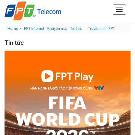
Home >
FPT Internet
Khuyến mãi
Tin tức
Truyền hình FPT
Tin tức