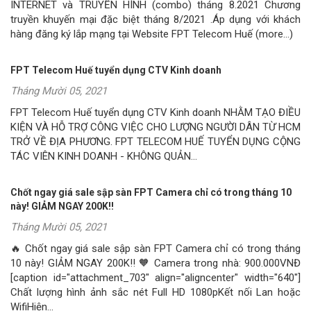
INTERNET và TRUYỀN HÌNH (combo) tháng 8.2021 Chương
truyền khuyến mại đặc biệt tháng 8/2021 .Áp dụng với khách
hàng đăng ký lắp mạng tại Website FPT Telecom Huế (more…)
FPT Telecom Huế tuyển dụng CTV Kinh doanh
Tháng Mười 05, 2021
FPT Telecom Huế tuyển dụng CTV Kinh doanh NHẰM TẠO ĐIỀU
KIỆN VÀ HỖ TRỢ CÔNG VIỆC CHO LƯỢNG NGƯỜI DÂN TỪ HCM
TRỞ VỀ ĐỊA PHƯƠNG. FPT TELECOM HUẾ TUYỂN DỤNG CỘNG
TÁC VIÊN KINH DOANH - KHÔNG QUẢN...
Chốt ngay giá sale sập sàn FPT Camera chỉ có trong tháng 10
này! GIẢM NGAY 200K!!
Tháng Mười 05, 2021
🔥 Chốt ngay giá sale sập sàn FPT Camera chỉ có trong tháng
10 này! GIẢM NGAY 200K!! 🧡 Camera trong nhà: 900.000VNĐ
[caption id="attachment_703" align="aligncenter" width="640"]
Chất lượng hình ảnh sắc nét Full HD 1080pKết nối Lan hoặc
WifiHiện...